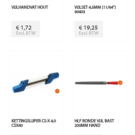
VIJLHANDVAT HOUT
VIJLSET 4,5MM (11/64")
90403
€ 1,72
€ 19,25
Excl. BTW
Excl. BTW
KETTINGSLIJPER CS-X 4,0
HLF RONDE VIJL BAST
CSX40
200MM HAND