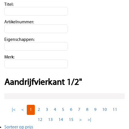
Titel:
Artikelnummer:
Eigenschappen:
Merk:
Aandrijfvierkant 1/2"
|<
<
1
2
3
4
5
6
7
8
9
10
11
12
13
14
15
>
>|
Sorteer op prijs