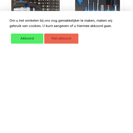
Om u het winkelen bij ons nog gemakkelijker te maken, maken wij
gebruik van cookies. U kunt aangeven of u hiermee akkoord gaat.
Akkoord
Niet akkoord
INLEGBAKJE UIT EVAWAVE
INLEGBAKJE UIT EVAWAVE
HOGE DICHTHEIDSSCHUIM
HOGE DICHTHEIDSSCHUIM
MET
MET SPILDOORSLAGEN,
SLAGSCHROEVENDRAAIER
BEKLEDE BEITELS EN
S MET BITTEN - 43 DLG
KRACHTHENDEL - 9 DLG
€ 98,57
€ 107,28
Excl. BTW
Excl. BTW