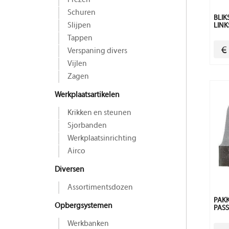
Frezen
Schuren
BLIK
Slijpen
LINK
Tappen
€
Verspaning divers
Vijlen
Zagen
Werkplaatsartikelen
Krikken en steunen
Sjorbanden
Werkplaatsinrichting
Airco
Diversen
Assortimentsdozen
PAKK
Opbergsystemen
PASS
Werkbanken