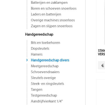
Batterijen en zaklampen
Boren en schoeven snoerloos
Laders en batterijen
Overige machines snoerloos
Zagen en slijpen snoerloos
Handgereedschap
Bits en toebehoren
Dopsleutels
STA
Hamers
VER
Handgereedschap divers
€
Meetgereedschap
Schroevendraaiers
Sleutels overige
Steek- en ringsleutels
Tangen
Testgereedschap
Aandrijfvierkant 1/4"