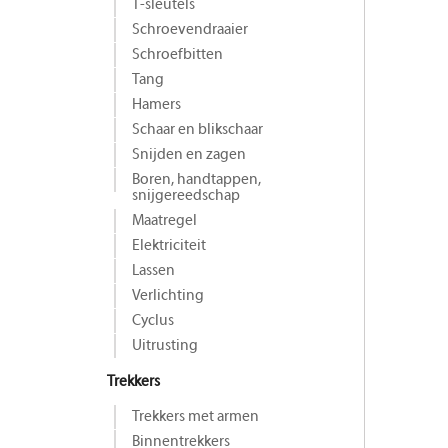
T-sleutels
Schroevendraaier
Schroefbitten
Tang
Hamers
Schaar en blikschaar
Snijden en zagen
Boren, handtappen,
snijgereedschap
Maat­regel
Elektriciteit
Lassen
Verlichting
Cyclus
Uitrusting
Trekkers
Trekkers met armen
Binnentrekkers