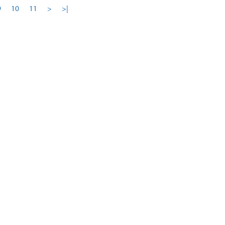
9
10
11
>
>|