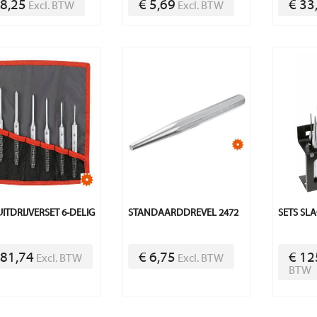
 8,25
€ 5,69
€ 33
Excl. BTW
Excl. BTW
ITDRIJVERSET 6-DELIG
STANDAARDDREVEL 2472
SETS SL
 81,74
€ 6,75
€ 12
Excl. BTW
Excl. BTW
BTW