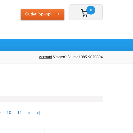
0
Outlet (op=op)
Account
Vragen? Bel met 085-9020804
9
10
11
>
>|