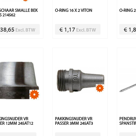
SCHAAR SMALLE BEK
O-RING 16 X 2 VITON
O-RING 2
S 214562
 38,65
€ 1,17
€ 1,
Excl. BTW
Excl. BTW
INGSNIJDER VR
PAKKINGSNIJDER VR
PENDRIJ
ER 12MM 245AT12
PASSER 3MM 245AT3
SPANSTI