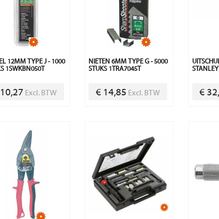
L 12MM TYPE J - 1000
NIETEN 6MM TYPE G - 5000
UITSCHU
S 1SWKBN050T
STUKS 1TRA7045T
STANLEY
 10,27
€ 14,85
€ 32
Excl. BTW
Excl. BTW