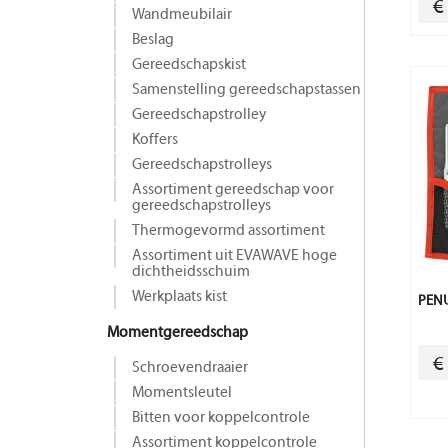
€
Wandmeubilair
Beslag
Gereedschapskist
Samenstelling gereedschapstassen
Gereedschapstrolley
Koffers
Gereedschapstrolleys
Assortiment gereedschap voor
gereedschapstrolleys
Thermogevormd assortiment
Assortiment uit EVAWAVE hoge
dichtheidsschuim
Werkplaats kist
PENU
Momentgereedschap
€
Schroevendraaier
Momentsleutel
Bitten voor koppelcontrole
Assortiment koppelcontrole