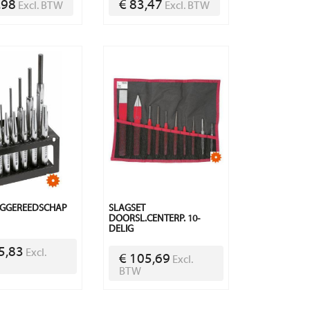
,98
€ 83,47
Excl. BTW
Excl. BTW
AGGEREEDSCHAP
SLAGSET
DOORSL.CENTERP. 10-
DELIG
5,83
Excl.
€ 105,69
Excl.
BTW