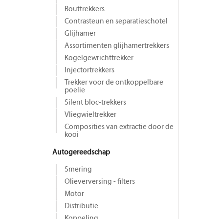
Bouttrekkers
Contrasteun en separatieschotel
Glijhamer
Assortimenten glijhamertrekkers
Kogelgewrichttrekker
Injectortrekkers
Trekker voor de ontkoppelbare
poelie
Silent bloc-trekkers
Vliegwieltrekker
Composities van extractie door de
kooi
Autogereedschap
Smering
Olieverversing - filters
Motor
Distributie
Koppeling