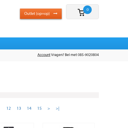
0
Outlet (op=op)
Account
Vragen? Bel met 085-9020804
1
12
13
14
15
>
>|