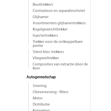
Bouttrekkers
Contrasteun en separatieschotel
Glijhamer
Assortimenten glijhamertrekkers
Kogelgewrichttrekker
Injectortrekkers
Trekker voor de ontkoppelbare
poelie
Silent bloc-trekkers
Vliegwieltrekker
Composities van extractie door de
kooi
Autogereedschap
Smering
Olieverversing - filters
Motor
Distributie
Koppeling