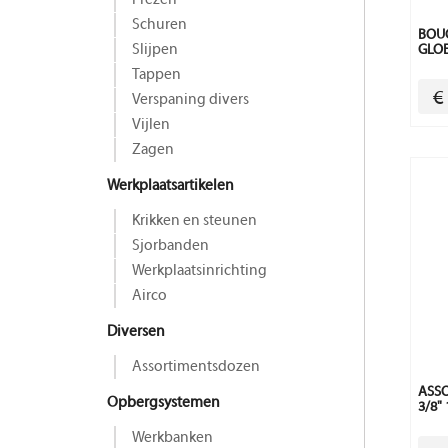
Frezen
Schuren
BOUG
Slijpen
GLOE
Tappen
€
Verspaning divers
Vijlen
Zagen
Werkplaatsartikelen
Krikken en steunen
Sjorbanden
Werkplaatsinrichting
Airco
Diversen
Assortimentsdozen
ASSO
Opbergsystemen
3/8"
Werkbanken