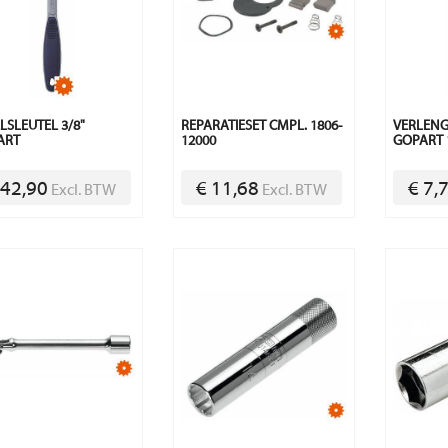
LSLEUTEL 3/8"
REPARATIESET CMPL. 1806-
VERLENG
ART
12000
GOPART 
 42,90
€ 11,68
€ 7,
Excl. BTW
Excl. BTW