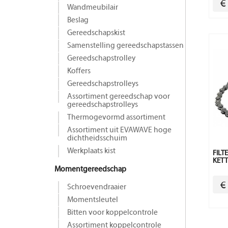
€
Wandmeubilair
Beslag
Gereedschapskist
Samenstelling gereedschapstassen
Gereedschapstrolley
Koffers
Gereedschapstrolleys
Assortiment gereedschap voor
gereedschapstrolleys
Thermogevormd assortiment
Assortiment uit EVAWAVE hoge
dichtheidsschuim
Werkplaats kist
FILT
KETT
Momentgereedschap
€
Schroevendraaier
Momentsleutel
Bitten voor koppelcontrole
Assortiment koppelcontrole