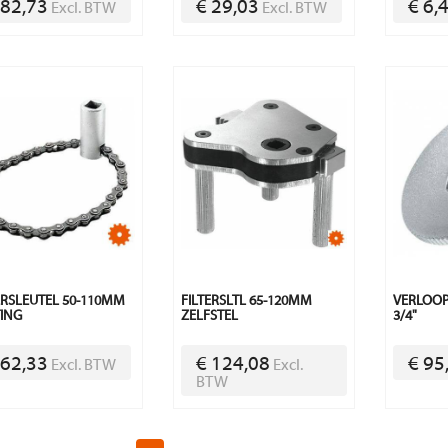
 82,73
€ 29,03
€ 6,
Excl. BTW
Excl. BTW
ERSLEUTEL 50-110MM
FILTERSLTL 65-120MM
VERLOOPS
ING
ZELFSTEL
3/4"
 62,33
€ 124,08
€ 95
Excl. BTW
Excl.
BTW