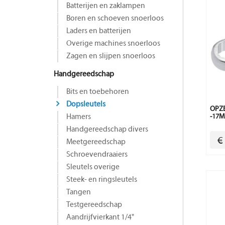
Batterijen en zaklampen
Boren en schoeven snoerloos
Laders en batterijen
Overige machines snoerloos
Zagen en slijpen snoerloos
Handgereedschap
Bits en toebehoren
Dopsleutels
OPZE
Hamers
-17M
Handgereedschap divers
€
Meetgereedschap
Schroevendraaiers
Sleutels overige
Steek- en ringsleutels
Tangen
Testgereedschap
Aandrijfvierkant 1/4"