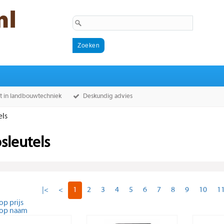
st in landbouwtechniek
Deskundig advies
els
sleutels
|<
<
1
2
3
4
5
6
7
8
9
10
1
op prijs
 op naam