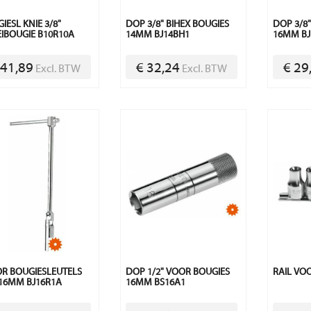
IESL KNIE 3/8"
DOP 3/8" BIHEX BOUGIES
DOP 3/8
IBOUGIE B10R10A
14MM BJ14BH1
16MM BJ
 41,89
€ 32,24
€ 29
Excl. BTW
Excl. BTW
R BOUGIESLEUTELS
DOP 1/2" VOOR BOUGIES
RAIL VOO
 16MM BJ16R1A
16MM BS16A1