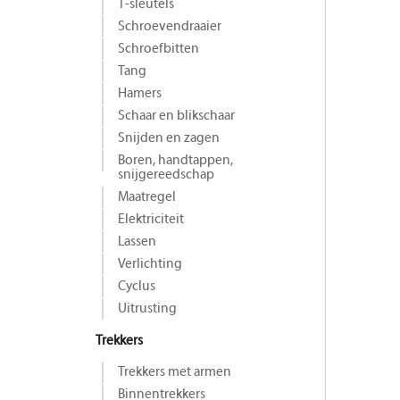
T-sleutels
Schroevendraaier
Schroefbitten
Tang
Hamers
Schaar en blikschaar
Snijden en zagen
Boren, handtappen,
snijgereedschap
Maat­regel
Elektriciteit
Lassen
Verlichting
Cyclus
Uitrusting
Trekkers
Trekkers met armen
Binnentrekkers