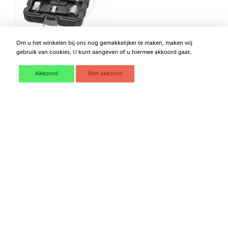
Om u het winkelen bij ons nog gemakkelijker te maken, maken wij
gebruik van cookies. U kunt aangeven of u hiermee akkoord gaat.
GRANIT BLACK EDITION
1/4” + 3/8" + 1/2”
ADAPTERSET, 6-DELIG
Akkoord
Niet akkoord
€ 28,85
Excl. BTW
Voordelen van Mechashop.nl
Specialist in landbouwtechniek
Deskundig advies