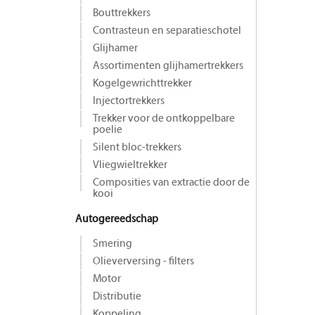
Bouttrekkers
Contrasteun en separatieschotel
Glijhamer
Assortimenten glijhamertrekkers
Kogelgewrichttrekker
Injectortrekkers
Trekker voor de ontkoppelbare
poelie
Silent bloc-trekkers
Vliegwieltrekker
Composities van extractie door de
kooi
Autogereedschap
Smering
Olieverversing - filters
Motor
Distributie
Koppeling