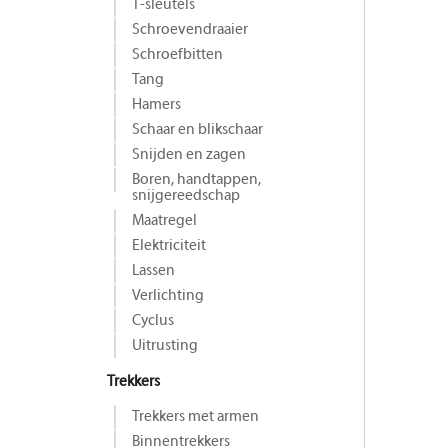
T-sleutels
Schroevendraaier
Schroefbitten
Tang
Hamers
Schaar en blikschaar
Snijden en zagen
Boren, handtappen,
snijgereedschap
Maat­regel
Elektriciteit
Lassen
Verlichting
Cyclus
Uitrusting
Trekkers
Trekkers met armen
Binnentrekkers