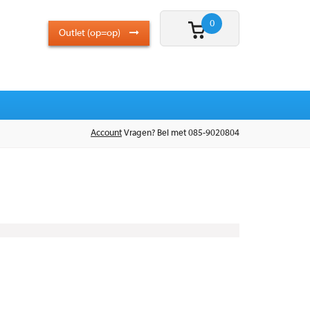
0
Outlet (op=op)
Account
Vragen? Bel met 085-9020804