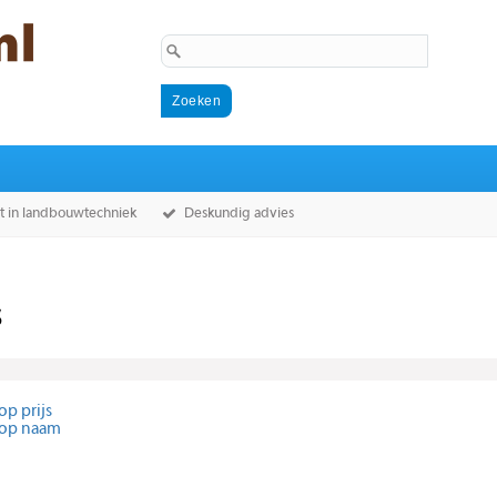
st in landbouwtechniek
Deskundig advies
s
op prijs
 op naam