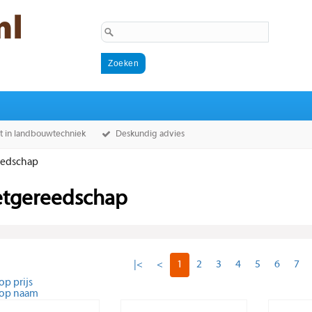
st in landbouwtechniek
Deskundig advies
edschap
tgereedschap
|<
<
1
2
3
4
5
6
7
op prijs
 op naam