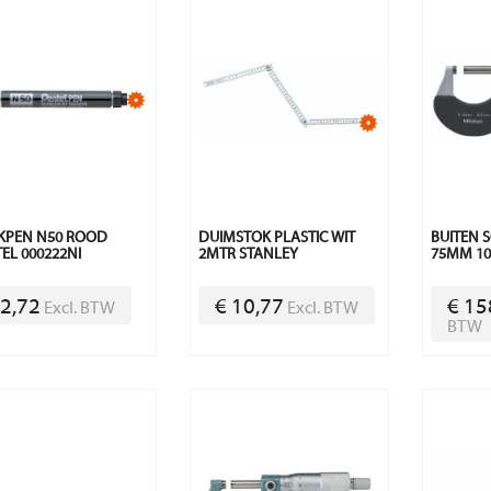
KPEN N50 ROOD
DUIMSTOK PLASTIC WIT
BUITEN 
EL 000222NI
2MTR STANLEY
75MM 10
 2,72
€ 10,77
€ 15
Excl. BTW
Excl. BTW
BTW