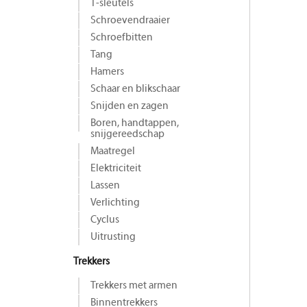
T-sleutels
Schroevendraaier
Schroefbitten
Tang
Hamers
Schaar en blikschaar
Snijden en zagen
Boren, handtappen,
snijgereedschap
Maat­regel
Elektriciteit
Lassen
Verlichting
Cyclus
Uitrusting
Trekkers
Trekkers met armen
Binnentrekkers