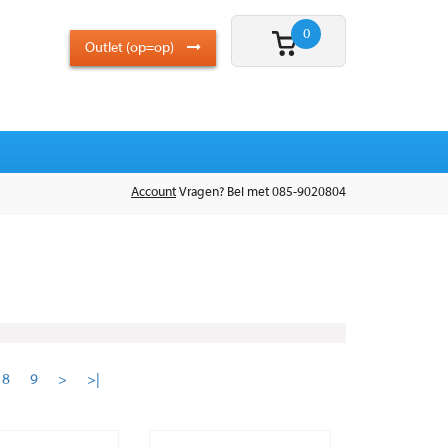
0
Outlet (op=op)
Account
Vragen? Bel met 085-9020804
8
9
>
>|