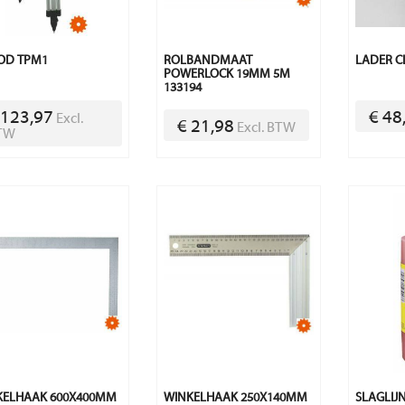
OD TPM1
ROLBANDMAAT
LADER C
POWERLOCK 19MM 5M
133194
 123,97
€ 48
Excl.
€ 21,98
Excl. BTW
TW
KELHAAK 600X400MM
WINKELHAAK 250X140MM
SLAGLIJ