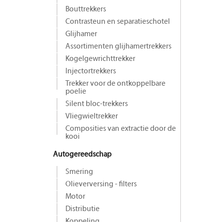
Bouttrekkers
Contrasteun en separatieschotel
Glijhamer
Assortimenten glijhamertrekkers
Kogelgewrichttrekker
Injectortrekkers
Trekker voor de ontkoppelbare
poelie
Silent bloc-trekkers
Vliegwieltrekker
Composities van extractie door de
kooi
Autogereedschap
Smering
Olieverversing - filters
Motor
Distributie
Koppeling