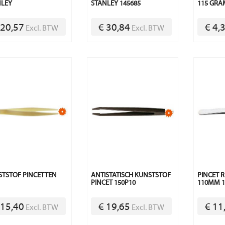
NLEY
STANLEY 145685
115 GRA
 20,57
€ 30,84
€ 4,
Excl. BTW
Excl. BTW
TSTOF PINCETTEN
ANTISTATISCH KUNSTSTOF
PINCET R
PINCET 150P10
110MM 1
 15,40
€ 19,65
€ 11
Excl. BTW
Excl. BTW