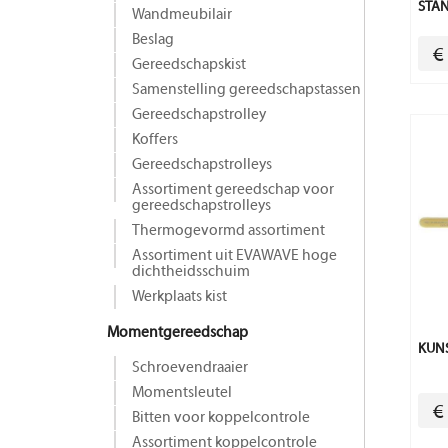
STA
Wandmeubilair
Beslag
€
Gereedschapskist
Samenstelling gereedschapstassen
Gereedschapstrolley
Koffers
Gereedschapstrolleys
Assortiment gereedschap voor
gereedschapstrolleys
Thermogevormd assortiment
Assortiment uit EVAWAVE hoge
dichtheidsschuim
Werkplaats kist
Momentgereedschap
KUNS
Schroevendraaier
Momentsleutel
€
Bitten voor koppelcontrole
Assortiment koppelcontrole