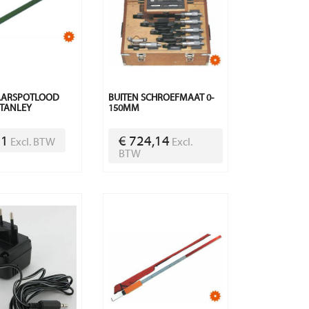
AARSPOTLOOD
BUITEN SCHROEFMAAT 0-
TANLEY
150MM
01
€ 724,14
Excl. BTW
Excl.
BTW