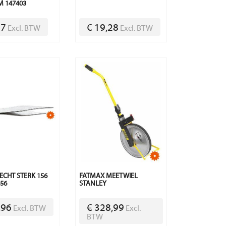
M 147403
37
€ 19,28
Excl. BTW
Excl. BTW
ECHT STERK 156
FATMAX MEETWIEL
56
STANLEY
,96
€ 328,99
Excl. BTW
Excl.
BTW