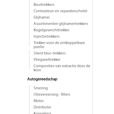
Bouttrekkers
Contrasteun en separatieschotel
Glijhamer
Assortimenten glijhamertrekkers
Kogelgewrichttrekker
Injectortrekkers
Trekker voor de ontkoppelbare
poelie
Silent bloc-trekkers
Vliegwieltrekker
Composities van extractie door de
kooi
Autogereedschap
Smering
Olieverversing - filters
Motor
Distributie
Koppeling