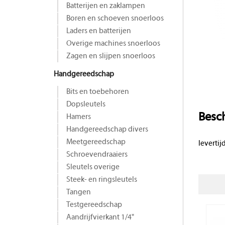
Batterijen en zaklampen
Boren en schoeven snoerloos
Laders en batterijen
Overige machines snoerloos
Zagen en slijpen snoerloos
Handgereedschap
Bits en toebehoren
Dopsleutels
Besch
Hamers
Handgereedschap divers
Meetgereedschap
levertij
Schroevendraaiers
Sleutels overige
Steek- en ringsleutels
Tangen
Testgereedschap
Aandrijfvierkant 1/4"