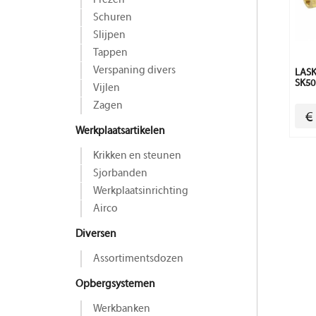
Frezen
Schuren
Slijpen
Tappen
Verspaning divers
LASK
SK50
Vijlen
Zagen
€
Werkplaatsartikelen
Krikken en steunen
Sjorbanden
Werkplaatsinrichting
Airco
Diversen
Assortimentsdozen
Opbergsystemen
Werkbanken