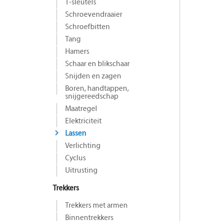
T-sleutels
Schroevendraaier
Schroefbitten
Tang
Hamers
Schaar en blikschaar
Snijden en zagen
Boren, handtappen,
snijgereedschap
Maat­regel
Elektriciteit
Lassen
Verlichting
Cyclus
Uitrusting
Trekkers
Trekkers met armen
Binnentrekkers