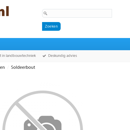
st in landbouwtechniek
Deskundig advies
sen
Soldeerbout