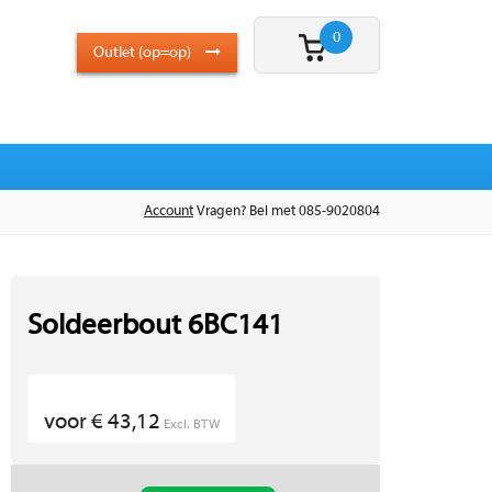
0
Outlet (op=op)
Account
Vragen? Bel met 085-9020804
Soldeerbout 6BC141
voor € 43,12
Excl. BTW