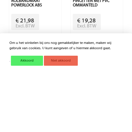
ROLBANDMAAT
PINCETTEN MET PVC
POWERLOCK ABS
OMMANTELD
€ 21,98
€ 19,28
Excl. BTW
Excl. BTW
Om u het winkelen bij ons nog gemakkelijker te maken, maken wij
gebruik van cookies. U kunt aangeven of u hiermee akkoord gaat.
Akkoord
Niet akkoord
LADER CLRL100
KUNSTSTOF PINCETTEN
€ 48,62
€ 15,40