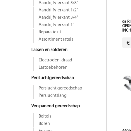
Aandrijfvierkant 3/8"
Aandrijfvierkant 1/2"
Aandrijfvierkant 3/4"
65 R
Aandrijfvierkant 1"
GEKN
INC
Reparatiekit
Assortiment ratels
€
Lassen en solderen
Electroden, draad
Lastoebehoren
Persluchtgereedschap
Perslucht gereedschap
Persluchtslang
Verspanend gereedschap
Beitels
Boren
440 