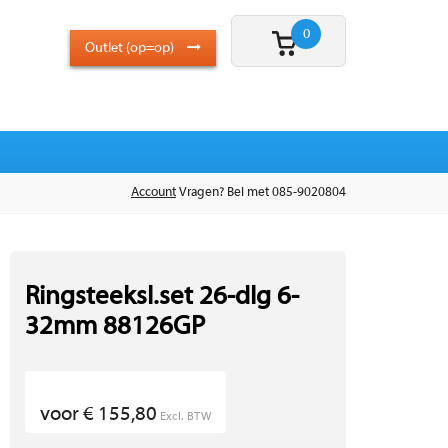
0
Outlet (op=op)
Account
Vragen? Bel met 085-9020804
Ringsteeksl.set 26-dlg 6-
32mm 88126GP
voor € 155,80
Excl. BTW