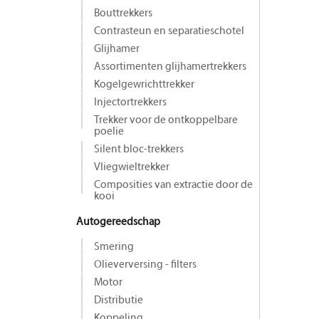
Bouttrekkers
Contrasteun en separatieschotel
Glijhamer
Assortimenten glijhamertrekkers
Kogelgewrichttrekker
Injectortrekkers
Trekker voor de ontkoppelbare
poelie
Silent bloc-trekkers
Vliegwieltrekker
Composities van extractie door de
kooi
Autogereedschap
Smering
Olieverversing - filters
Motor
Distributie
Koppeling