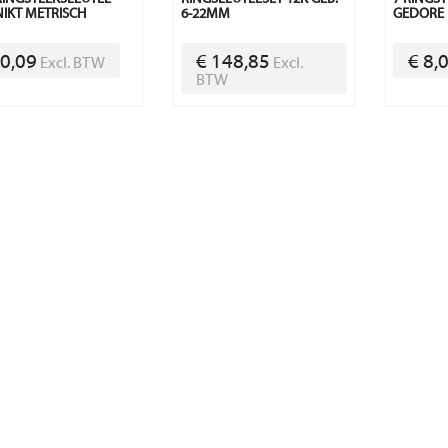
IKT METRISCH
6-22MM
GEDORE
 0,09
€ 148,85
€ 8,
Excl. BTW
Excl.
BTW