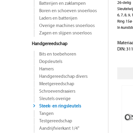
26-delig
Batterijen en zaklampen
Sleutelwi
Boren en schoeven snoerloos
6, 7, 8, 9,
Laders en batterijen
Ring 15ø
Overige machines snoerloos
In kunstst
Zagen en slijpen snoerloos
Materia
Handgereedschap
DIN: 31
Bits en toebehoren
Dopsleutels
Hamers
Handgereedschap divers
Meetgereedschap
Schroevendraaiers
Sleutels overige
Steek- en ringsleutels
Tangen
Testgereedschap
Aandrijfvierkant 1/4"