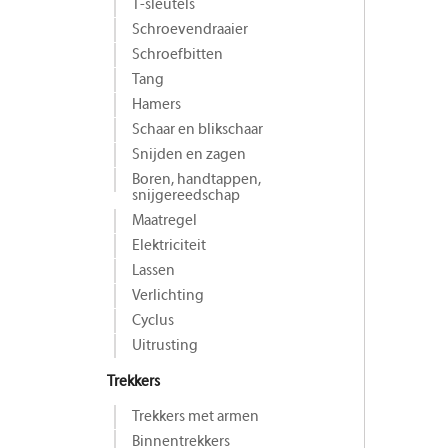
T-sleutels
Schroevendraaier
Schroefbitten
Tang
Hamers
Schaar en blikschaar
Snijden en zagen
Boren, handtappen,
snijgereedschap
Maat­regel
Elektriciteit
Lassen
Verlichting
Cyclus
Uitrusting
Trekkers
Trekkers met armen
Binnentrekkers