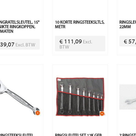
INGRATELSLEUTEL, 15°
10 KORTE RINGSTEEKSLTLS,
RINGSLEU
IKTE RINGKOPPEN,
METR
22MM
HMATEN
€ 111,09
€ 57
Excl.
 39,07
Excl. BTW
BTW
RINGSTEEKSLEUTEL
RINGSLEUTELSET 12K GEB.
7 RINGS