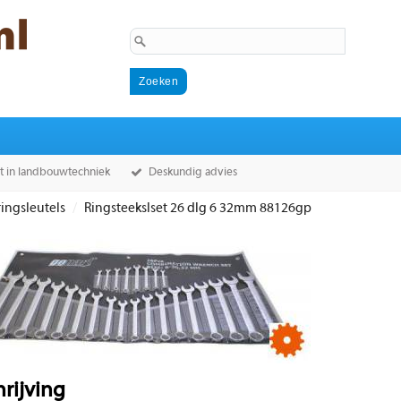
st in landbouwtechniek
Deskundig advies
ringsleutels
Ringsteekslset 26 dlg 6 32mm 88126gp
rijving