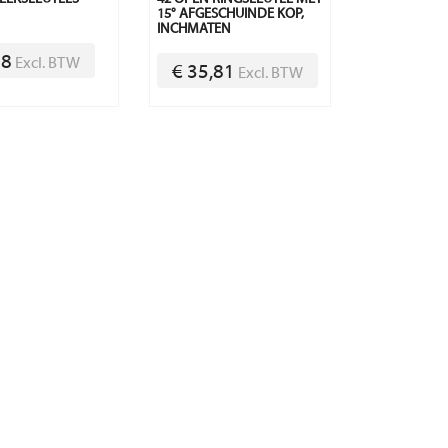
15° AFGESCHUINDE KOP,
INCHMATEN
08
Excl. BTW
€ 35,81
Excl. BTW