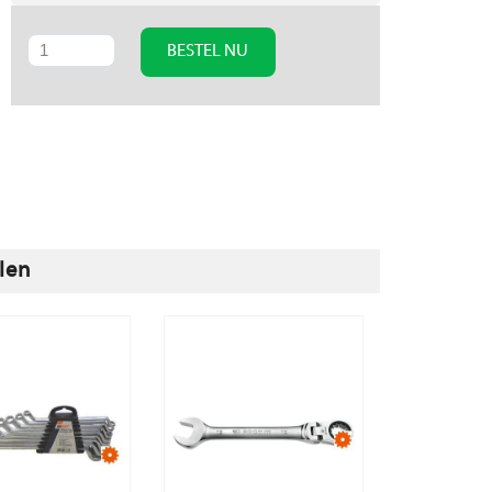
BESTEL NU
len